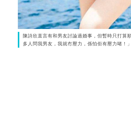
陳詩欣直言有和男友討論過婚事，但暫時只打算
多人問我男友，我就冇壓力，係怕佢有壓力啫！