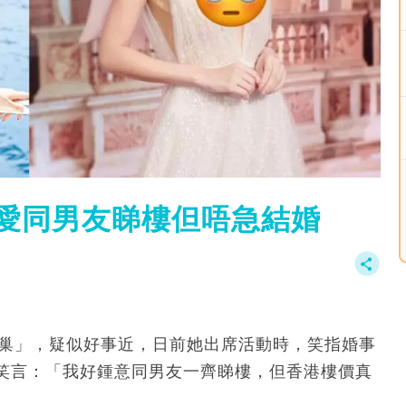
 愛同男友睇樓但唔急結婚
「愛巢」，疑似好事近，日前她出席活動時，笑指婚事
笑言：「我好鍾意同男友一齊睇樓，但香港樓價真