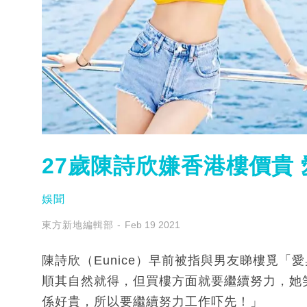
27歲陳詩欣嫌香港樓價貴
娛聞
東方新地編輯部
Feb 19 2021
陳詩欣（Eunice）早前被指與男友睇樓覓
順其自然就得，但買樓方面就要繼續努力，她
係好貴，所以要繼續努力工作吓先！」