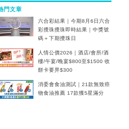
熱門文章
六合彩結果｜今期8月6日六合
彩攪珠攪珠即時結果｜中獎號
碼＋下期攪珠日
人情公價2026｜酒店/會所/酒
樓/午宴/晚宴$800至$1500 收
餅卡要畀$300
消委會食油測試｜21款無致癌
物食油推薦 17款獲5星滿分