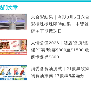
熱門文章
六合彩結果｜今期8月6日六合
彩攪珠攪珠即時結果｜中獎號
碼＋下期攪珠日
人情公價2026｜酒店/會所/酒
樓/午宴/晚宴$800至$1500 收
餅卡要畀$300
消委會食油測試｜21款無致癌
物食油推薦 17款獲5星滿分