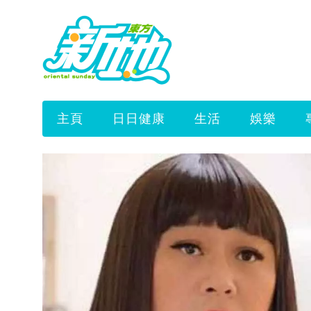
主頁
日日健康
生活
娛樂