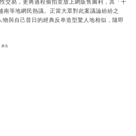
行性交易，更將過程偷拍並放上網販售圖利，其「千
越南等地網民熱議。正當大眾對此案議論紛紛之
聞人物與自己昔日的經典反串造型驚人地相似，隨即
廣告