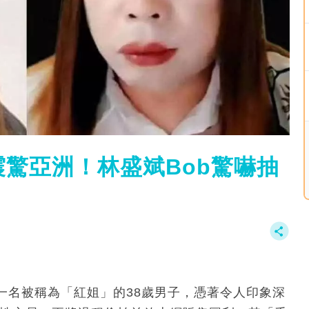
驚亞洲！林盛斌Bob驚嚇抽
一名被稱為「紅姐」的38歲男子，憑著令人印象深