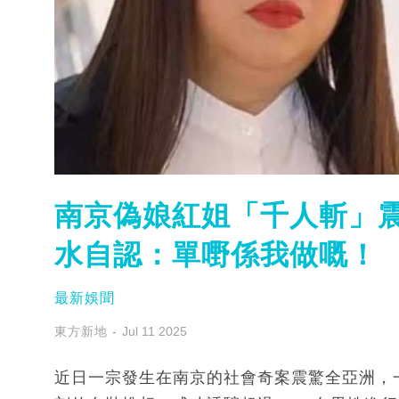
南京偽娘紅姐「千人斬」震
水自認：單嘢係我做嘅！
最新娛聞
東方新地
Jul 11 2025
近日一宗發生在南京的社會奇案震驚全亞洲，