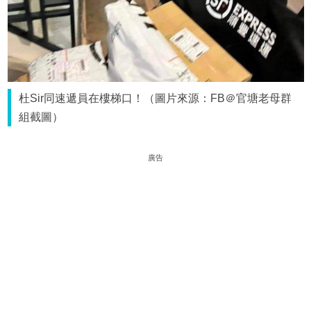
杜Sir同速遞員在樓梯口！（圖片來源：FB＠官塘老母群
組截圖）
廣告