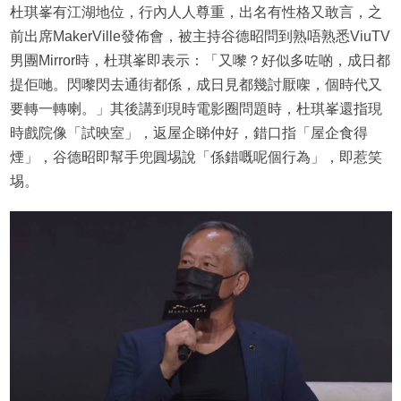
杜琪峯有江湖地位，行內人人尊重，出名有性格又敢言，之
前出席MakerVille發佈會，被主持谷德昭問到熟唔熟悉ViuTV
男團Mirror時，杜琪峯即表示：「又嚟？好似多咗啲，成日都
提佢哋。閃嚟閃去通街都係，成日見都幾討厭㗎，個時代又
要轉一轉喇。」其後講到現時電影圈問題時，杜琪峯還指現
時戲院像「試映室」，返屋企睇仲好，錯口指「屋企食得
煙」，谷德昭即幫手兜圓埸說「係錯嘅呢個行為」，即惹笑
埸。