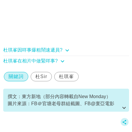
杜琪峯因咩事爆粗鬧速遞員?
杜琪峯在相片中做緊咩事?
關鍵詞
杜Sir
杜琪峯
撰文：東方新地（部分內容轉載自New Monday）
圖片來源：FB＠官塘老母群組截圖、FB@寰亞電影
Media Asia Film
資料或影片來源：
原文刊於NewMonday