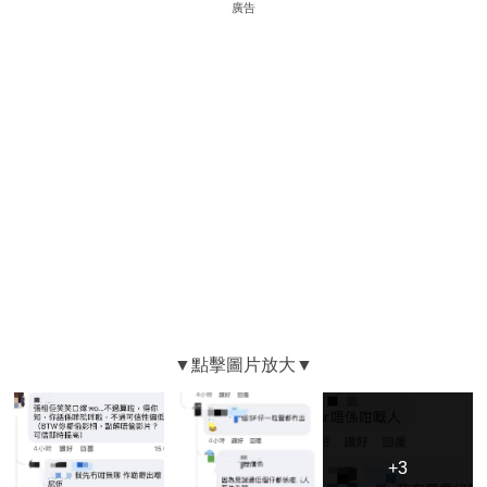
廣告
+3
+3