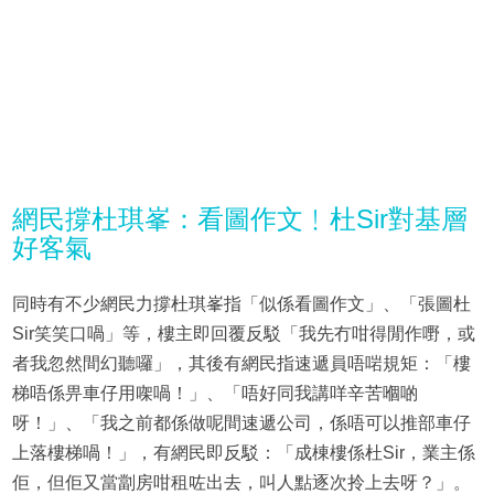
網民撐杜琪峯：看圖作文﹗杜Sir對基層
好客氣
同時有不少網民力撐杜琪峯指「似係看圖作文」、「張圖杜
Sir笑笑口喎」等，樓主即回覆反駁「我先冇咁得閒作嘢，或
者我忽然間幻聽囉」，其後有網民指速遞員唔啱規矩：「樓
梯唔係畀車仔用㗎喎！」、「唔好同我講咩辛苦嗰啲
呀！」、「我之前都係做呢間速遞公司，係唔可以推部車仔
上落樓梯喎！」，有網民即反駁：「成棟樓係杜Sir，業主係
佢，但佢又當劏房咁租咗出去，叫人點逐次拎上去呀？」。