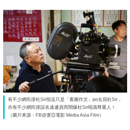
有不少網民撐杜Sir指這只是「看圖作文」po去屈杜Sir，
亦有不少網民撐該名速遞員而鬧爆杜Sir唔識尊重人！
（圖片來源：FB@寰亞電影 Media Asia Film）