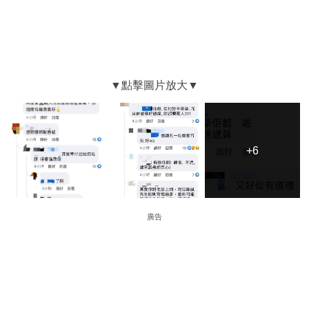
+6
+6
廣告