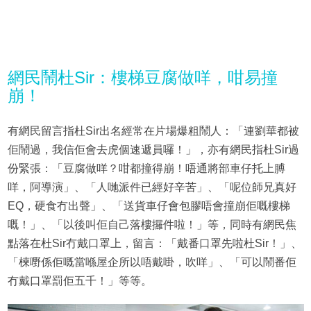
網民鬧杜Sir：樓梯豆腐做咩，咁易撞
崩！
有網民留言指杜Sir出名經常在片場爆粗鬧人：「連劉華都被
佢鬧過，我信佢會去虎個速遞員囉！」，亦有網民指杜Sir過
份緊張：「豆腐做咩？咁都撞得崩！唔通將部車仔托上膊
咩，阿導演」、「人哋派件已經好辛苦」、「呢位師兄真好
EQ，硬食冇出聲」、「送貨車仔會包膠唔會撞崩佢嘅樓梯
嘅！」、「以後叫佢自己落樓攞件啦！」等，同時有網民焦
點落在杜Sir冇戴口罩上，留言：「戴番口罩先啦杜Sir！」、
「楝嘢係佢嘅當喺屋企所以唔戴啩，吹咩」、「可以鬧番佢
冇戴口罩罰佢五千！」等等。