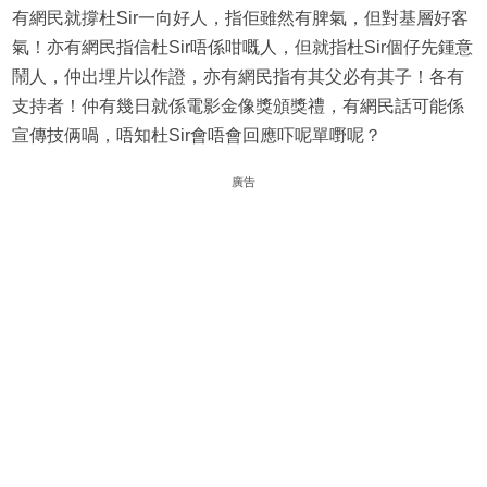
有網民就撐杜Sir一向好人，指佢雖然有脾氣，但對基層好客
氣！亦有網民指信杜Sir唔係咁嘅人，但就指杜Sir個仔先鍾意
鬧人，仲出埋片以作證，亦有網民指有其父必有其子！各有
支持者！仲有幾日就係電影金像獎頒獎禮，有網民話可能係
宣傳技俩喎，唔知杜Sir會唔會回應吓呢單嘢呢？
廣告