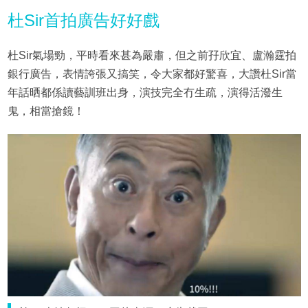
杜Sir首拍廣告好好戲
杜Sir氣場勁，平時看來甚為嚴肅，但之前孖欣宜、盧瀚霆拍
銀行廣告，表情誇張又搞笑，令大家都好驚喜，大讚杜Sir當
年話晒都係讀藝訓班出身，演技完全冇生疏，演得活潑生
鬼，相當搶鏡！