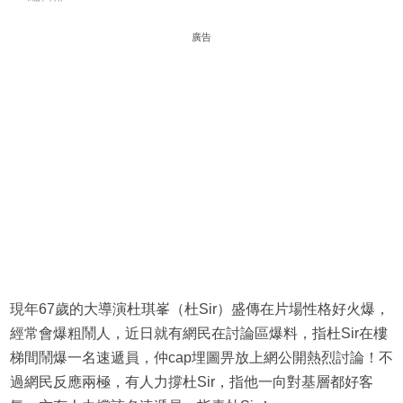
廣告
現年67歲的大導演杜琪峯（杜Sir）盛傳在片場性格好火爆，
經常會爆粗鬧人，近日就有網民在討論區爆料，指杜Sir在樓
梯間鬧爆一名速遞員，仲cap埋圖畀放上網公開熱烈討論！不
過網民反應兩極，有人力撐杜Sir，指他一向對基層都好客