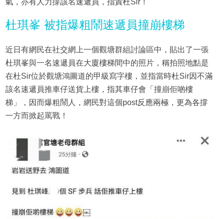
氣，亦有人力撐該名速遞員，指責杜Sir！
杜琪峯 被指爆粗鬧速遞員撞崩樓梯
近日有網民在社交網上一個觀塘群組討論區中，貼出了一張
杜琪峯與一名速遞員在大廈樓梯間中的照片，稱拍照地點是
在杜Sir位於觀塘鴻圖道的甲級寫字樓，並指當時杜Sir因不滿
該名速遞員推車仔送貨上樓，指其車仔會「撞崩佢啲樓
梯」，因而爆粗鬧人，網民對這個post反應兩極，更為各撐
一方而掀起罵戰！