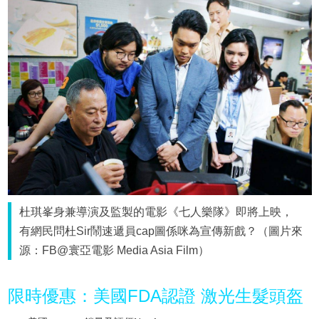
杜琪峯身兼導演及監製的電影《七人樂隊》即將上映，
有網民問杜Sir鬧速遞員cap圖係咪為宣傳新戲？（圖片來
源：FB@寰亞電影 Media Asia Film）
限時優惠：美國FDA認證 激光生髮頭盔