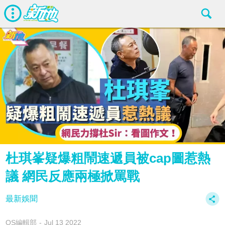
杜琪峯疑爆粗鬧速遞員被cap圖惹熱
議 網民反應兩極掀罵戰
最新娛聞
OS編輯部
Jul 13 2022