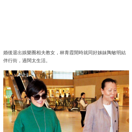
婚後退出娛樂圈相夫教女，林青霞閒時就同好姊妹陶敏明結
伴行街，過闊太生活。