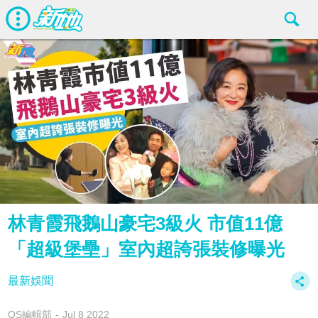
林青霞飛鵝山豪宅3級火 市值11億
「超級堡壘」室內超誇張裝修曝光
最新娛聞
OS編輯部
Jul 8 2022