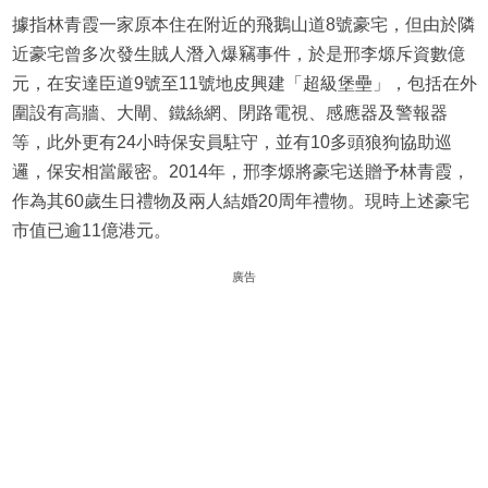
據指林青霞一家原本住在附近的飛鵝山道8號豪宅，但由於隣
近豪宅曾多次發生賊人潛入爆竊事件，於是邢李㷧斥資數億
元，在安達臣道9號至11號地皮興建「超級堡壘」，包括在外
圍設有高牆、大閘、鐵絲網、閉路電視、感應器及警報器
等，此外更有24小時保安員駐守，並有10多頭狼狗協助巡
邏，保安相當嚴密。2014年，邢李㷧將豪宅送贈予林青霞，
作為其60歲生日禮物及兩人結婚20周年禮物。現時上述豪宅
市值已逾11億港元。
廣告