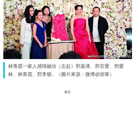
林青霞一家人感情融洽（左起）邢嘉倩、邢言愛、邢愛
林、林青霞、邢李㷧。（圖片來源：微博@胡軍）
廣告