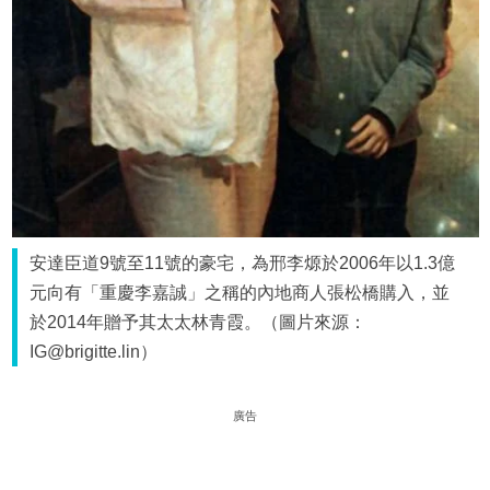
安達臣道9號至11號的豪宅，為邢李㷧於2006年以1.3億
元向有「重慶李嘉誠」之稱的內地商人張松橋購入，並
於2014年贈予其太太林青霞。（圖片來源：
IG@brigitte.lin）
廣告