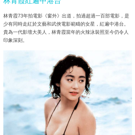
林青霞紅遍中港台
林青霞73年拍電影《窗外》出道，拍過超過一百部電影，是
少有同時走紅於文藝和武俠電影範疇的女星，紅遍中港台。
貴為一代影壇大美人，林青霞當年的火辣泳裝照至今仍令人
印象深刻。