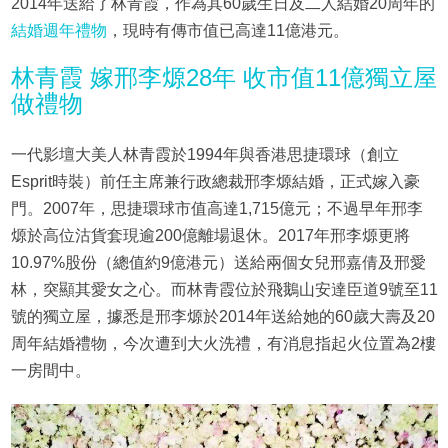
2014年送給了林青霞，作為其60歲生日及二人結婚20周年的
結婚週年禮物
，現時有傳市值已高達11億港元。
林青霞 嫁邢李㷧28年 收市值11億獨立屋
做禮物
一代影壇大美人林青霞於1994年與香港思捷環球（創立
Esprit時裝）前任主席兼行政總裁邢李㷧結婚，正式嫁入豪
門。2007年，思捷環球市值高達1,715億元；不過早年邢李
㷧於高位沽貨套現逾200億離場退休。2017年邢李㷧更將
10.97%股份（總值約9億港元）送給兩個女兒邢嘉倩及邢愛
林，突顯其愛女之心。而林青霞位於飛鵝山安達臣道9號至11
號的獨立屋，據悉是邢李㷧於2014年送給她的60歲大壽及20
周年結婚禮物，今次遭到大火洗禮，有消息指起火位置為2樓
一房間中。