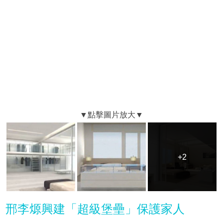
+2
+2
邢李㷧興建「超級堡壘」保護家人