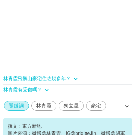
林青霞飛鵝山豪宅住咗幾多年？
林青霞有受傷嗎？
關鍵詞
林青霞
獨立屋
豪宅
邢李㷧
撰文：東方新地
圖片來源：微博@林青霞、
IG@brigitte.lin
、微博@胡軍