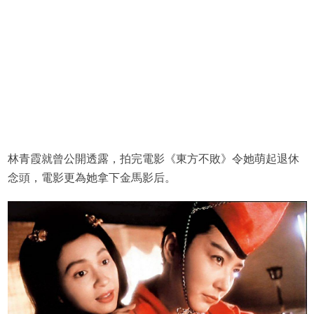
林青霞就曾公開透露，拍完電影《東方不敗》令她萌起退休
念頭，電影更為她拿下金馬影后。