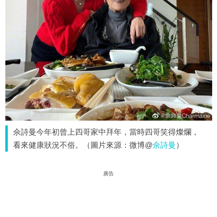
佘詩曼今年初曾上四哥家中拜年，當時四哥笑得燦爛，
看來健康狀況不俗。（圖片來源：微博@
佘詩曼
）
廣告