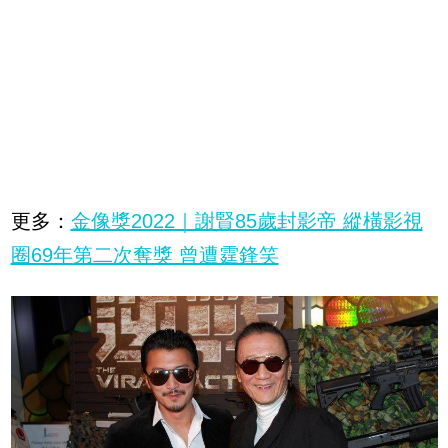
更多：
金像獎2022｜謝賢85歲封影帝 縱橫影視
圈69年第二次奪獎 曾遭霆鋒笑