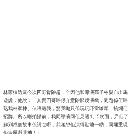
林家棟透露今次四哥肯除超，全因他和導演高子彬親自出馬
遊說，他說：「其實四哥唔係介意除眼鏡演戲，問題係佢唔
熟我林家棟、信唔過我，驚我哋只係玩玩吓當噱頭，搞爛佢
招牌。所以喺拍攝前，我同導演同佢見過4、5次面，畀佢了
解到成個故事係講乜嘢，我哋想佢演得貼地一啲，同埋重現
佢凌厲嘅眼神！」