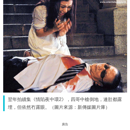
翌年拍續集《情陷夜中環2》，四哥中槍倒地，連肚都露
埋，但依然冇露眼。（圖片來源：新傳媒圖片庫）
廣告