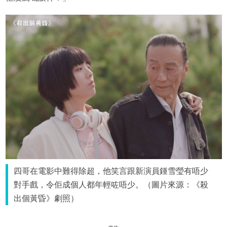
四哥在電影中難得除超，他笑言跟新演員鍾雪瑩有唔少
對手戲，令佢成個人都年輕咗唔少。（圖片來源：《殺
出個黃昏》劇照）