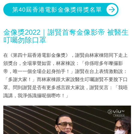
第40屆香港電影金像獎得獎名單
金像獎2022｜謝賢首奪金像影帝 被醫生
叮囑勿除口罩
在《第四十屆香港電影金像獎》，謝賢由林家棟陪同下走上
頒獎台，全場掌聲如雷，林家棟說：「你係咁多年嚟攞影
帝，唯一一個全場企起身拍手！」謝賢在台上表情激動說：
「多謝大家！」而林家棟跟大家說醫生叮囑謝賢不要脫下口
罩。問到謝賢是否有更多感言跟大家說，謝賢笑言：「我唔
識講，我淨係識攞呢個嘢咋！」