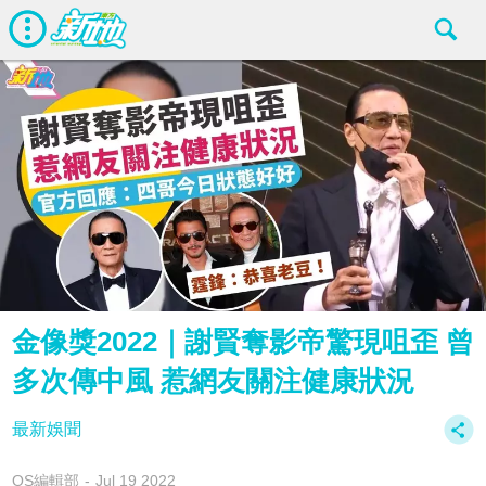
金像獎2022｜謝賢奪影帝驚現咀歪 曾
多次傳中風 惹網友關注健康狀況
最新娛聞
OS編輯部
Jul 19 2022