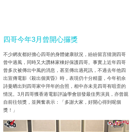
四哥今年3月曾開心攞獎
不少網友都好擔心四哥的身體健康狀況，紛紛留言猜測四哥
曾中過風，同時又大讚林家棟好保護四哥。事實上近年四哥
曾多次被傳出中風的消息，甚至傳出過死訊，不過去年他四
出宣傳電影《殺出個黃昏》時，表現仍十分精靈，今年初佘
詩曼晒出到四哥家中拜年的合照，相中亦未見四哥有咀歪的
情況。3月四哥獲香港電影評論學會頒發最佳男演員，亦曾親
自前往領獎，並興奮表示：「多謝大家，好開心得到呢個
獎！」