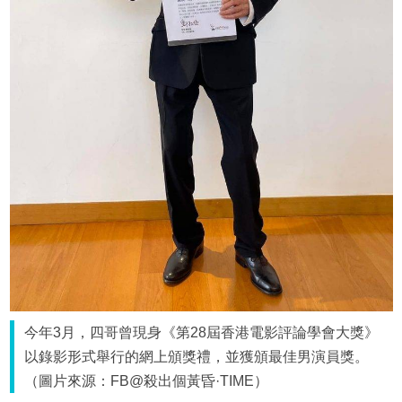
今年3月，四哥曾現身《第28屆香港電影評論學會大獎》
以錄影形式舉行的網上頒獎禮，並獲頒最佳男演員獎。
（圖片來源：FB@殺出個黃昏·TIME）