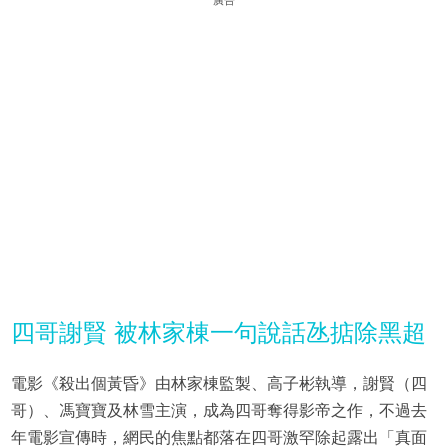
廣告
四哥謝賢 被林家棟一句說話氹掂除黑超
電影《殺出個黃昏》由林家棟監製、高子彬執導，謝賢（四
哥）、馮寶寶及林雪主演，成為四哥奪得影帝之作，不過去
年電影宣傳時，網民的焦點都落在四哥激罕除起露出「真面