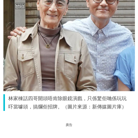
林家棟話四哥開頭唔肯除眼鏡演戲，只係驚佢哋係玩玩
吓當噱頭，搞爛佢招牌。（圖片來源：新傳媒圖片庫）
廣告