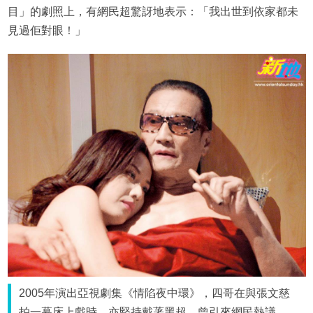
目」的劇照上，有網民超驚訝地表示：「我出世到依家都未
見過佢對眼！」
2005年演出亞視劇集《情陷夜中環》，四哥在與張文慈
拍一幕床上戲時，亦堅持戴著黑超，曾引來網民熱議。