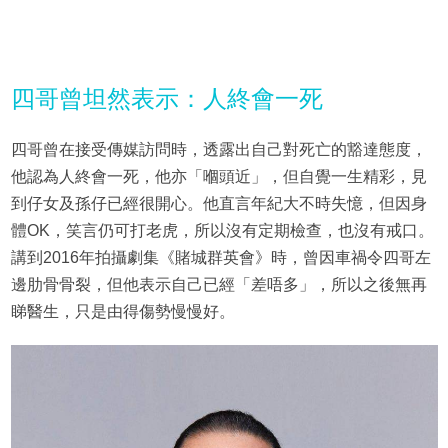
四哥曾坦然表示：人終會一死
四哥曾在接受傳媒訪問時，透露出自己對死亡的豁達態度，
他認為人終會一死，他亦「嗰頭近」，但自覺一生精彩，見
到仔女及孫仔已經很開心。他直言年紀大不時失憶，但因身
體OK，笑言仍可打老虎，所以沒有定期檢查，也沒有戒口。
講到2016年拍攝劇集《賭城群英會》時，曾因車禍令四哥左
邊肋骨骨裂，但他表示自己已經「差唔多」，所以之後無再
睇醫生，只是由得傷勢慢慢好。