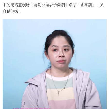
中的湯洛雯弱呀！再對比返郭子豪劇中名字「金碩訓」，又
真係似啵！