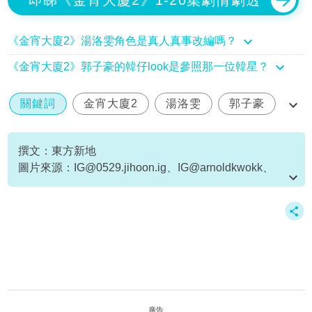
《金宵大廈2》湯洛雯角色是真人真事改編嗎？
《金宵大廈2》郭子豪的韓仔look是參照那一位韓星？
關鍵詞
金宵大廈2
湯洛雯
郭子豪
黎倩儀
撰文：東方新地
圖片來源：
IG@0529.jihoon.ig
、IG@arnoldkwokk、
IG@kungkaty、《金宵大廈2》劇照、YouTube@myTV
SUPER截圖、IG@roxannetong
廣告