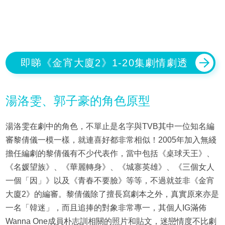
即睇《金宵大廈2》1-20集劇情劇透
湯洛雯、郭子豪的角色原型
湯洛雯在劇中的角色，不單止是名字與TVB其中一位知名編
審黎倩儀一模一樣，就連喜好都非常相似！2005年加入無綫
擔任編劇的黎倩儀有不少代表作，當中包括《桌球天王》、
《名媛望族》、《華麗轉身》、《城寨英雄》、《三個女人
一個「因」》以及《青春不要臉》等等，不過就並非《金宵
大廈2》的編審。黎倩儀除了擅長寫劇本之外，真實原來亦是
一名「韓迷」，而且追捧的對象非常專一，其個人IG滿佈
Wanna One成員朴志訓相關的照片和貼文，迷戀情度不比劇