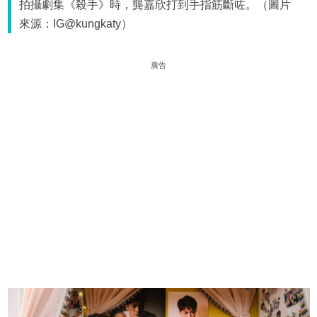
拍攝劇集《殺手》時，龔嘉欣打到手指筋斷咗。（圖片
來源：IG@kungkaty）
廣告