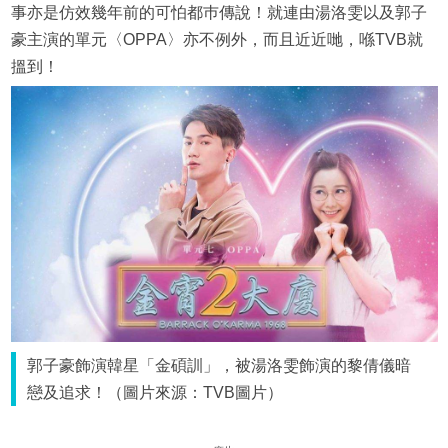
事亦是仿效幾年前的可怕都巿傳說！就連由湯洛雯以及郭子
豪主演的單元〈OPPA〉亦不例外，而且近近哋，喺TVB就
搵到！
郭子豪飾演韓星「金碩訓」，被湯洛雯飾演的黎倩儀暗
戀及追求！（圖片來源：TVB圖片）