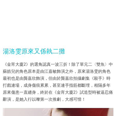
湯洛雯原來又係執二攤
《金宵大廈2》的選角認真一波三折！除了單元二〈雙魚〉中
蘇皓兒的角色原本是由江嘉敏飾演之外，原來湯洛雯的角色
最初也是由龔嘉欣飾演，但由於龔嘉欣拍攝劇集《殺手》時
打戲連場，成身傷痕累累，甚至連手指筋都斷埋，相隔多年
原來傷患一直纏身，終於在《金宵大廈2》試造型時被逼忍痛
辭演，是她入行以嚟第一次推劇，大感可惜！