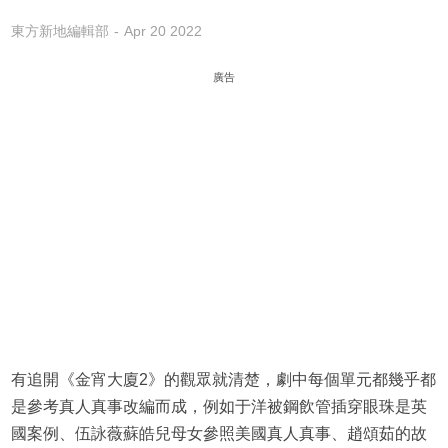
東方新地編輯部
Apr 20 2022
廣告
有追開《金宵大廈2》的觀眾就清楚，劇中每個單元都幾乎都
是參考真人真事改編而成，例如于洋被鋼飲管插穿眼珠是英
國案例、伍詠薇蘇皓兒母女參照美國真人真事、趙頌茹的故