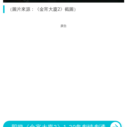
（圖片來源：《金宵大廈2》截圖）
廣告
即睇《金宵大廈2》1-20集劇情劇透