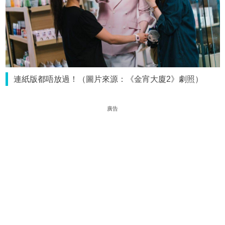
連紙版都唔放過！（圖片來源：《金宵大廈2》劇照）
廣告