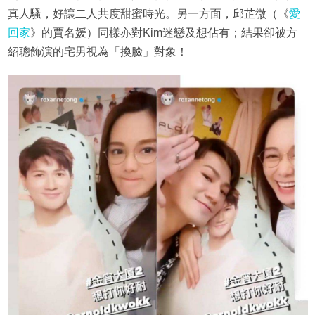
真人騷，好讓二人共度甜蜜時光。另一方面，邱芷微（《
愛
回家
》的賈名媛）同樣亦對Kim迷戀及想佔有；結果卻被方
紹聰飾演的宅男視為「換臉」對象！