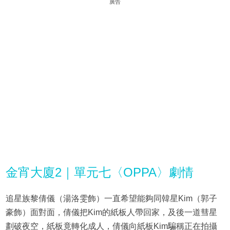
廣告
金宵大廈2｜單元七〈OPPA〉劇情
追星族黎倩儀（湯洛雯飾）一直希望能夠同韓星Kim（郭子
豪飾）面對面，倩儀把Kim的紙板人帶回家，及後一道彗星
劃破夜空，紙板竟轉化成人，倩儀向紙板Kim騙稱正在拍攝