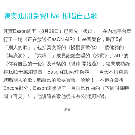
陳奕迅開免費Live 拒唱自己歌
其實Eason周五（8月19日）已率先「復出」，在內地平台舉
行了一場《正在放送-EasON AIR》Live音樂會，唱了5首
「別人的歌」，包括莫文蔚的《慢慢喜歡你》、蔡健雅的
《無底洞》、「六啤半」成員錢錢主唱的《冷雨》、at17的
《你有自己的一套》及草蜢的《暫停‧開始過》，結果成功錄
得1億1千萬瀏覽量。Eason在Live中解釋：「今天不用買票
就唱別人的歌，唱自己的歌要買票，哈哈！」不過在最後
Encore部分，Eason還是唱了一首自己作曲的《下周同樣時
間（再見）》，他說這首歌他從未有公開演唱過。
廣告