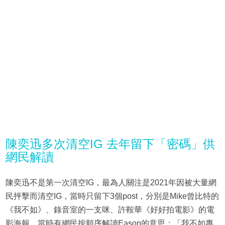
陳奕迅多次清空IG 去年留下「密碼」供
網民解讀
陳奕迅不是第一次清空IG，最為人關注是2021年因被大量網
民抨擊而清空IG，當時只留下3個post，分別是Mike曾比特的
《我不如》、錄音室的一支咪、許鞍華《好好拍電影》的電
影海報，當時有網民按順序解讀Eason的意思：「我不如專