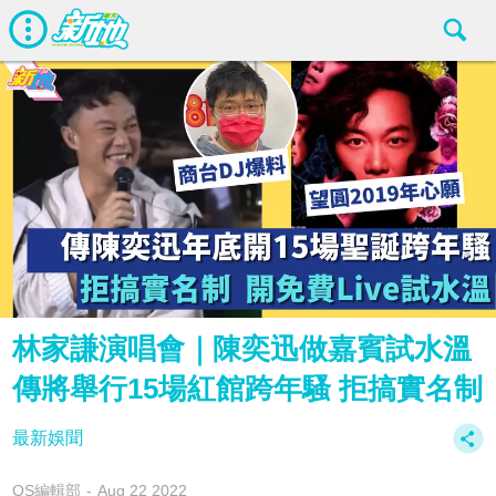
林家謙演唱會｜陳奕迅做嘉賓試水溫
傳將舉行15場紅館跨年騷 拒搞實名制
最新娛聞
OS編輯部
Aug 22 2022