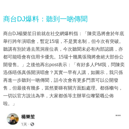
商台DJ爆料：聽到一啲傳聞
商台DJ楊樂笙日前就在社交網爆料指：「陳奕迅將會於年底
舉行跨年演唱會，暫定15場，不是實名制，但今次有突破。
聽講有別於過去黑洞座位表，今次聽聞未必有內部認購，亦
都可能唔會有信用卡優先。15場十幾萬張飛將會絕大部份公
開發售。」之後他再出post表示：「有好多人PM我，問陳奕
迅係唔係真係開演唱會？其實一早有人講，如圖示，我只係
再進一步聽到一啲傳聞，話今次會有更多門票可以公開發
售，但最後有幾多，當然要睇有關方面點處理。都係嗰句，
一切以官方說法為準，大家都係等主辦單位嚟緊嘅公佈
啦。」