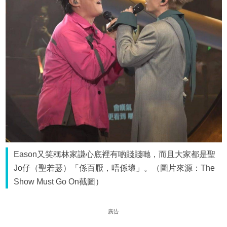
Eason又笑稱林家謙心底裡有啲賤賤哋，而且大家都是聖
Jo仔（聖若瑟）「係百厭，唔係壞」。（圖片來源：The
Show Must Go On截圖）
廣告