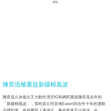
廣告
陳奕迅被重提新疆棉風波
陳奕迅久休復出又大動作清空IG有網民重提陳奕迅去年的
「新疆棉風波」，當時其公司宣佈Eason同合作十年的運動
品牌割席，有指要賠上過億元，事件惹來不少負評，令