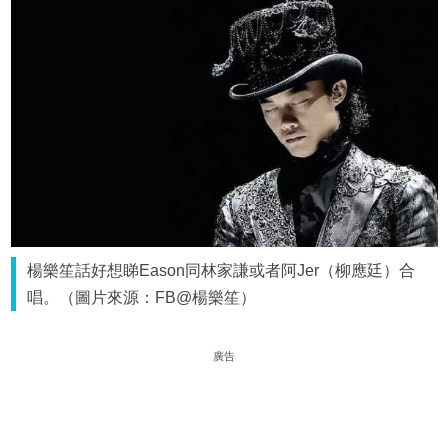
楊樂笙話好想睇Eason同林家謙或者阿Jer（柳應廷）合
唱。（圖片來源：FB@楊樂笙）
廣告