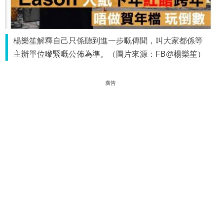
楊樂笙解釋自己只係聽到進一步嘅傳聞，叫大家都係等
主辦單位嚟緊嘅公佈為準。（圖片來源：FB@楊樂笙）
廣告