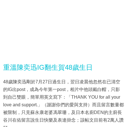
重溫陳奕迅IG翻生賀48歲生日
48歲陳奕迅剛於7月27日過生日，翌日凌晨他忽然在已清空
的IG出post，成為今年第一post，相片中他頭戴白帽，只影
到自己雙眼，簡單用英文寫下：「THANK YOU for all your
love and support.」（謝謝你們的愛與支持）而且留言數量都
被限制，只見蘇永康老婆馮翠珊，及日本名廚DEN的主廚長
谷川在佑留言說生日快樂及表達掛念；該帖文目前有2萬人讚