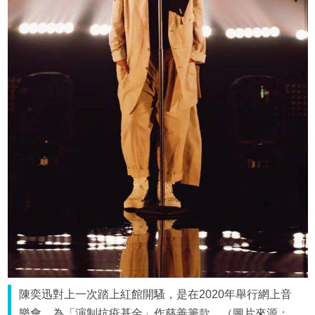
陳奕迅對上一次踏上紅館開騷，是在2020年舉行網上音
樂會，為「演制抗疫基金」作慈善籌款。（圖片來源：