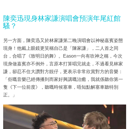
陳奕迅現身林家謙演唱會預演年尾紅館
騷？
另一方面，陳奕迅又於林家謙第二晚演唱會以神秘嘉賓姿態
現身！他戴上眼鏡更笑稱自己是「陳家謙」，二人首之同
台，合唱了《致明日的舞》。Eason一向有吹神之稱，今次
現身做嘉賓亦不例外，言原本打算唱完就走，不過看見林家
謙，卻忍不住大讚對方靚仔，更表示非常欣賞對方的音樂：
「佢嘅音樂已經傳播到而家好興講嘅治癒，我就係聽你第一
隻《下一位前度》，聽嘅時候塞車，唔知點解塞車聽特別
正。」