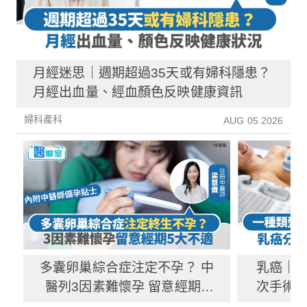
月經迷思｜週期超過35天或有婦科隱患？
月經出血量、經血顏色反映健康資訊
婦科產科
AUG 05 2026
多囊卵巢綜合症注定不孕？ 中
乳癌｜一
醫列3因素難懷孕 留意經期5
次手術？
大不適