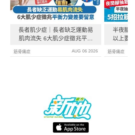
長者肌少症｜長者缺乏運動易
半夜腳抽
肌肉流失 6大肌少症徵兆平衡
以上要求
力變差要留意
AUG 06 2026
筋骨痛症
筋骨痛症