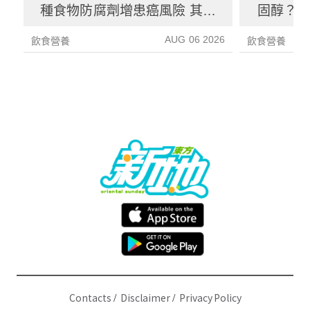
種食物防腐劑增患癌風險 其中
固醇？ 
1種果汁麵包常見風險增26%
中
AUG 06 2026
飲食營養
飲食營養