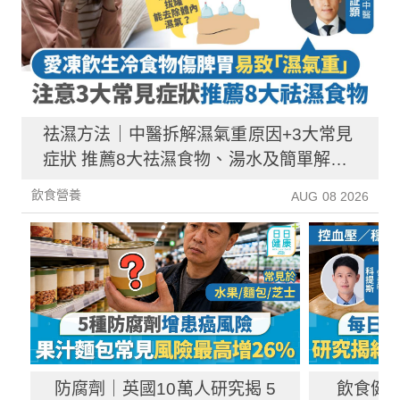
祛濕方法｜中醫拆解濕氣重原因+3大常見
症狀 推薦8大祛濕食物、湯水及簡單解決
方法！
飲食營養
AUG 08 2026
防腐劑｜英國10萬人研究揭 5
飲食健