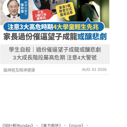
學生自殺｜過份催逼望子成龍或釀悲劇
3大成長階段屬高危期 注意4大警號
AUG 01 2026
腦神經及精神健康
腦