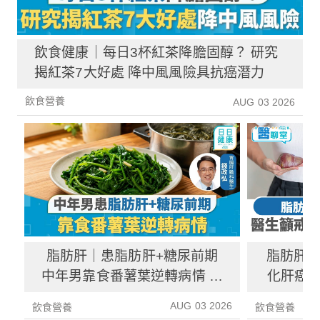
飲食健康｜每日3杯紅茶降膽固醇？ 研究
揭紅茶7大好處 降中風風險具抗癌潛力
飲食營養
AUG 03 2026
脂肪肝｜患脂肪肝+糖尿前期
脂肪肝
中年男靠食番薯葉逆轉病情 肝
化肝癌 
炎指數減67%醫生教最煮法
AUG 03 2026
飲食營養
飲食營養