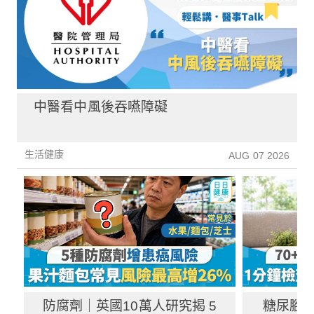
中醫看中風後吞嚥障礙
生活健康
AUG 07 2026
防腐劑｜英國10萬人研究揭 5
糖尿腳｜