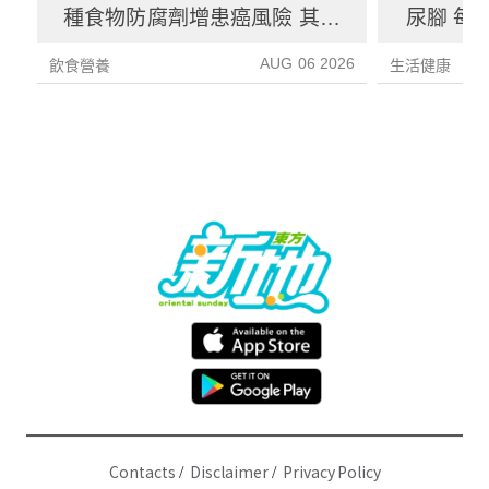
種食物防腐劑增患癌風險 其中
尿腳 每
1種果汁麵包常見風險增26%
徵／前
AUG 06 2026
飲食營養
生活健康