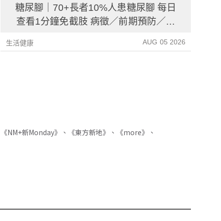
糖尿腳｜70+長者10%人患糖尿腳 每日
查看1分鐘免截肢 病徵／前期預防／病
後護理一文睇清
AUG 05 2026
生活健康
生