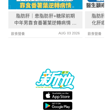
脂肪肝｜患脂肪肝+糖尿前期
脂肪肝
中年男靠食番薯葉逆轉病情 肝
化肝癌 
炎指數減67%醫生教最煮法
AUG 03 2026
飲食營養
飲食營養