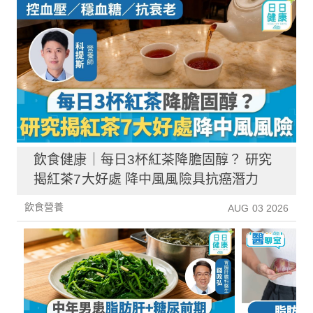
飲食健康｜每日3杯紅茶降膽固醇？ 研究
揭紅茶7大好處 降中風風險具抗癌潛力
飲食營養
AUG 03 2026