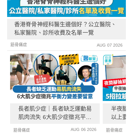
香港脊骨神經科醫生邊個好？公立醫院、
私家醫院、診所收費及名單一覽
筋骨痛症
AUG 07 2026
長者肌少症｜長者缺乏運動易
半夜腳抽
肌肉流失 6大肌少症徵兆平衡
以上要求
力變差要留意
AUG 06 2026
筋骨痛症
筋骨痛症