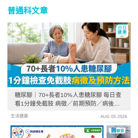
普通科文章
糖尿腳｜70+長者10%人患糖尿腳 每日查
看1分鐘免截肢 病徵／前期預防／病後護
理一文睇清
生活健康
AUG 05 2026