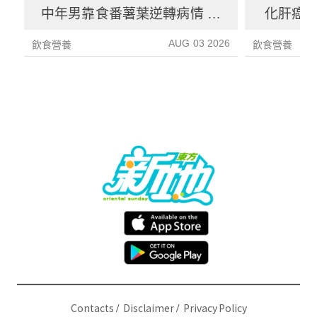
中年男靠食番薯葉逆轉病情 肝
化肝癌 
炎指數減67%醫生教最煮法
AUG 03 2026
飲食營養
飲食營養