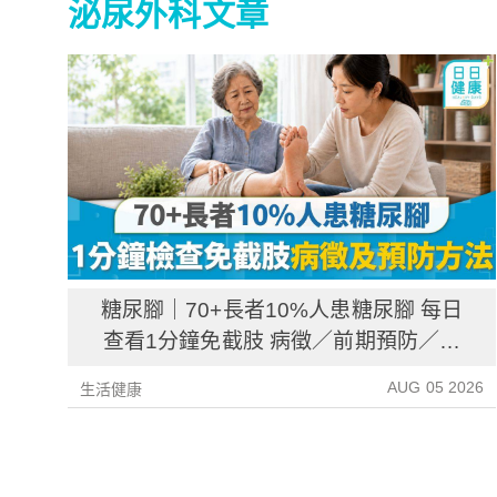
泌尿外科文章
糖尿腳｜70+長者10%人患糖尿腳 每日
查看1分鐘免截肢 病徵／前期預防／病
後護理一文睇清
AUG 05 2026
生活健康