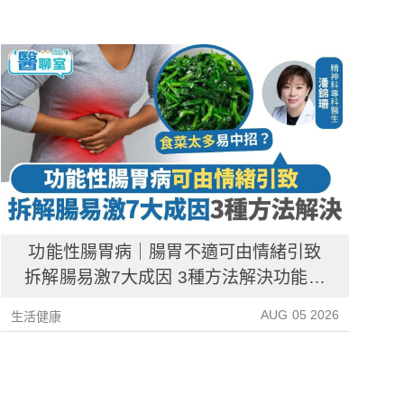
功能性腸胃病｜腸胃不適可由情緒引致
拆解腸易激7大成因 3種方法解決功能性
腸胃病
AUG 05 2026
生活健康
生