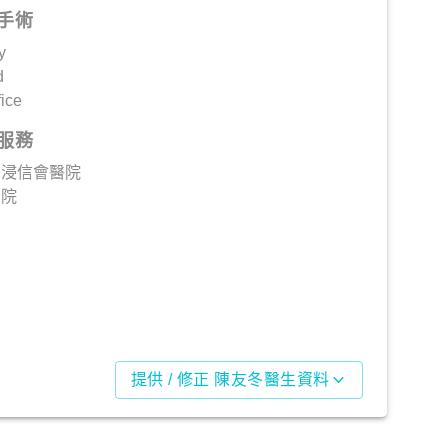
手術
y
d
fice
服務
港浸信會醫院
醫院
提供 / 修正 陳友冬醫生資料