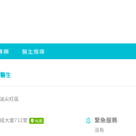
醫生
油尖旺區
緊急服務
成大廈712室
沒有