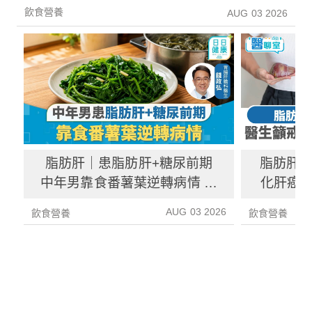
飲食營養
AUG 03 2026
脂肪肝｜患脂肪肝+糖尿前期
脂肪肝
中年男靠食番薯葉逆轉病情 肝
化肝癌 
炎指數減67%醫生教最煮法
AUG 03 2026
飲食營養
飲食營養