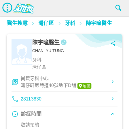
醫生搜尋
灣仔區
牙科
陳宇曈醫生
陳宇曈醫生
CHAN, YU TUNG
牙科
灣仔區
尚賢牙科中心
灣仔軒尼詩道40號地下D舖
28113830
診症時間
敬請預約