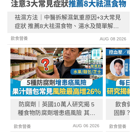
祛濕方法｜中醫拆解濕氣重原因+3大常見
症狀 推薦8大祛濕食物、湯水及簡單解決
方法！
飲食營養
AUG 08 2026
防腐劑｜英國10萬人研究揭 5
飲食健
種食物防腐劑增患癌風險 其中
固醇？ 
1種果汁麵包常見風險增26%
中
AUG 06 2026
飲食營養
飲食營養