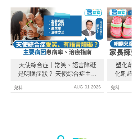
天使綜合症｜常笑、語言障礙
塑化劑
是明顯症狀？ 天使綜合症主要
化劑超標
病因、患病率、治療指南
塑
AUG 01 2026
兒科
兒科