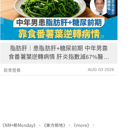
脂肪肝｜患脂肪肝+糖尿前期 中年男靠
食番薯葉逆轉病情 肝炎指數減67%醫生
教最煮法
AUG 03 2026
飲食營養
飲