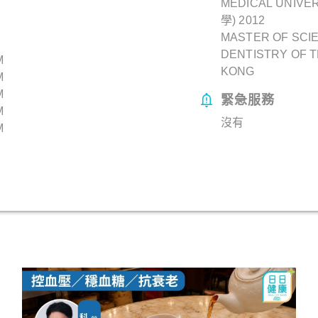
MEDICAL UNIV
學) 2012
MASTER OF SCI
DENTISTRY OF T
M
KONG
M
M
緊急服務
M
沒有
M