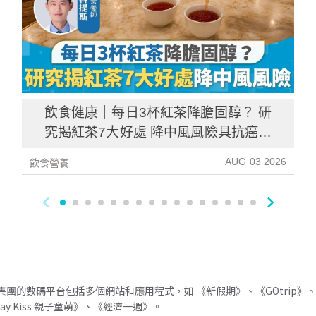
飲食健康｜每日3杯紅茶降膽固醇？ 研
究揭紅茶7大好處 降中風風險具抗癌潛
力
AUG 03 2026
飲食營養