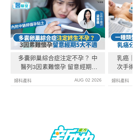
多囊卵巢綜合症注定不孕？ 中
乳癌｜一
醫列3因素難懷孕 留意經期5
次手術？
大不適
AUG 02 2026
婦科產科
婦科產科