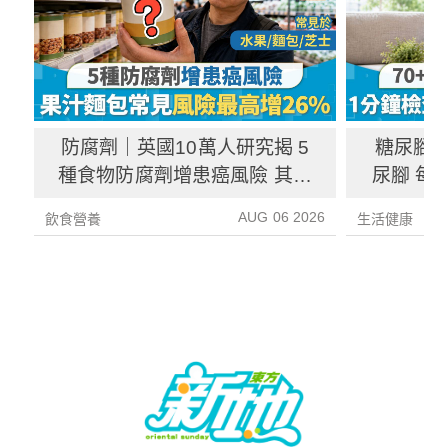
防腐劑｜英國10萬人研究揭 5
糖尿腳｜
種食物防腐劑增患癌風險 其中
尿腳 每
1種果汁麵包常見風險增26%
徵／前
AUG 06 2026
飲食營養
生活健康