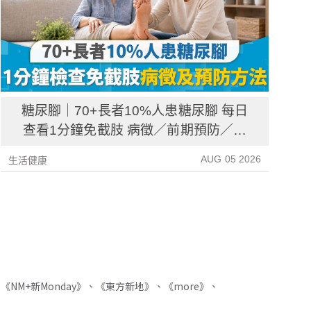
糖尿腳｜70+長者10%人患糖尿腳 每日
查看1分鐘免截肢 病徵／前期預防／病
後護理一文睇清
AUG 05 2026
生活健康
生