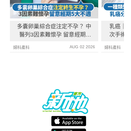
多囊卵巢綜合症注定不孕？ 中
乳癌｜一
醫列3因素難懷孕 留意經期5
次手術？
大不適
AUG 02 2026
婦科產科
婦科產科