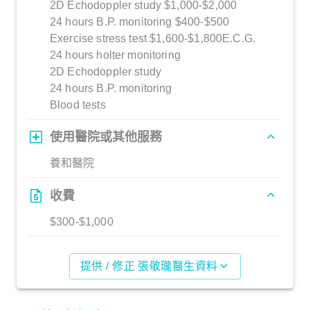
2D Echodoppler study $1,000-$2,000
24 hours B.P. monitoring $400-$500
Exercise stress test $1,600-$1,800E.C.G.
24 hours holter monitoring
2D Echodoppler study
24 hours B.P. monitoring
Blood tests
使用醫院或其他服務
養和醫院
收費
$300-$1,000
提供 / 修正 張敬瓏醫生資料