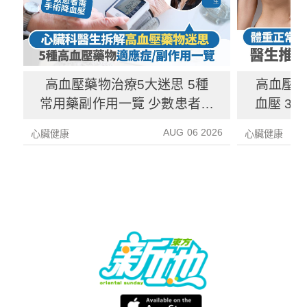
高血壓藥物治療5大迷思 5種
高血壓
常用藥副作用一覽 少數患者需
血壓 3
以手術降血壓
多
AUG 06 2026
心臟健康
心臟健康