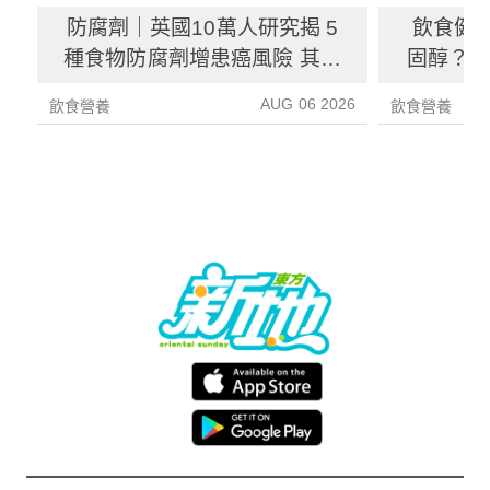
防腐劑｜英國10萬人研究揭 5
飲食健
種食物防腐劑增患癌風險 其中
固醇？ 
1種果汁麵包常見風險增26%
中
AUG 06 2026
飲食營養
飲食營養