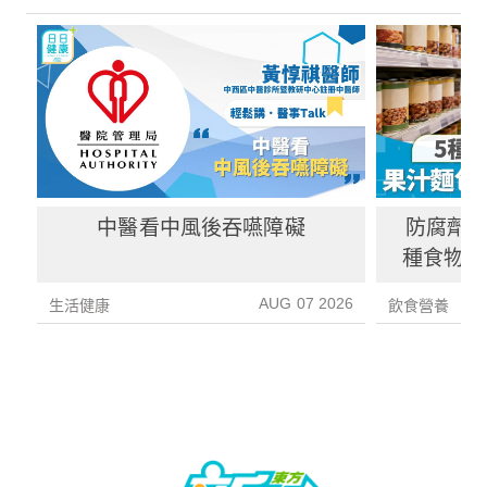
中醫看中風後吞嚥障礙
防腐劑｜
種食物防
1種果汁
AUG 07 2026
生活健康
飲食營養