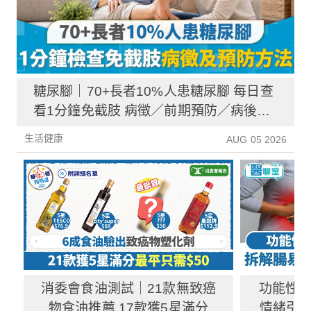
糖尿腳｜70+長者10%人患糖尿腳 每日查
看1分鐘免截肢 病徵／前期預防／病後護
理一文睇清
生活健康
AUG 05 2026
消委會食油測試｜21款無致癌
功能性
物食油推薦 17款獲5星滿分
情緒引致