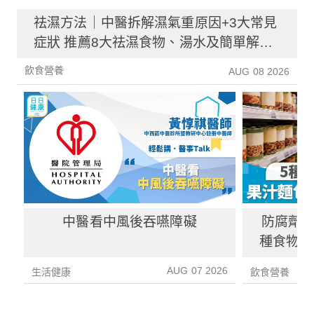
祛濕方法｜中醫拆解濕氣重原因+3大常見
症狀 推薦8大祛濕食物、湯水及簡單解決
方法！
飲食營養
AUG 08 2026
中醫看中風後吞嚥障礙
防腐劑｜
種食物防
1種果汁
AUG 07 2026
生活健康
飲食營養