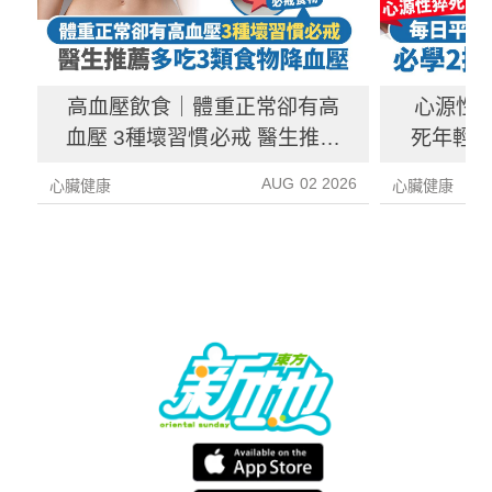
高血壓飲食｜體重正常卻有高
心源性
血壓 3種壞習慣必戒 醫生推薦
死年輕人
多吃3類食物降血壓
AUG 02 2026
心臟健康
心臟健康