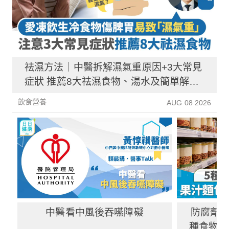
祛濕方法｜中醫拆解濕氣重原因+3大常見
症狀 推薦8大祛濕食物、湯水及簡單解決
方法！
飲食營養
AUG 08 2026
中醫看中風後吞嚥障礙
防腐劑｜
種食物防