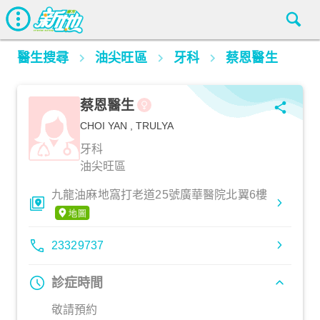
醫生搜尋
油尖旺區
牙科
蔡恩醫生
蔡恩醫生
CHOI YAN , TRULYA
牙科
油尖旺區
九龍油麻地窩打老道25號廣華醫院北翼6樓
23329737
診症時間
敬請預約