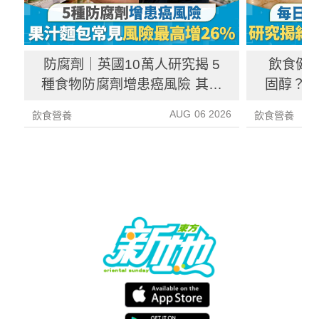
防腐劑｜英國10萬人研究揭 5
飲食健
種食物防腐劑增患癌風險 其中
固醇？ 
1種果汁麵包常見風險增26%
中
AUG 06 2026
飲食營養
飲食營養