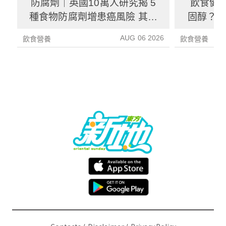
防腐劑｜英國10萬人研究揭 5
飲食健
種食物防腐劑增患癌風險 其中
固醇？ 
1種果汁麵包常見風險增26%
中
AUG 06 2026
飲食營養
飲食營養