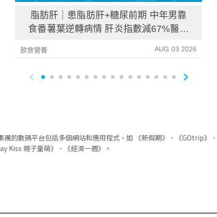
脂肪肝｜患脂肪肝+糖尿前期 中年男靠
食番薯葉逆轉病情 肝炎指數減67%醫生
教最煮法
AUG 03 2026
飲食營養