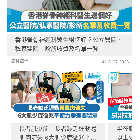
香港脊骨神經科醫生邊個好？公立醫院、
私家醫院、診所收費及名單一覽
筋骨痛症
AUG 07 2026
長者肌少症｜長者缺乏運動易
半夜腳抽
肌肉流失 6大肌少症徵兆平衡
以上要求