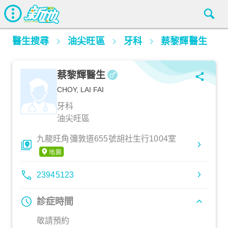
醫生搜尋
油尖旺區
牙科
蔡黎輝醫生
蔡黎輝醫生
CHOY, LAI FAI
牙科
油尖旺區
九龍旺角彌敦道655號胡社生行1004室
23945123
診症時間
敬請預約