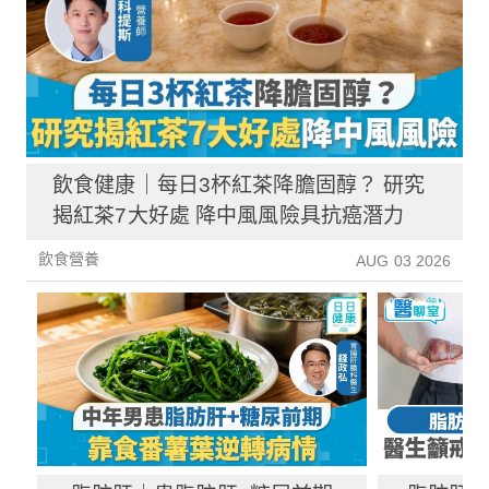
飲食健康｜每日3杯紅茶降膽固醇？ 研究
揭紅茶7大好處 降中風風險具抗癌潛力
飲食營養
AUG 03 2026