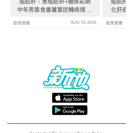
脂肪肝｜患脂肪肝+糖尿前期
脂肪肝
中年男靠食番薯葉逆轉病情 肝
化肝癌 
炎指數減67%醫生教最煮法
AUG 03 2026
飲食營養
飲食營養