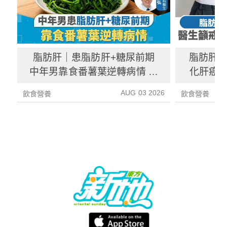
脂肪肝｜患脂肪肝+糖尿前期
脂肪肝
中年男靠食番薯葉逆轉病情 肝
化肝癌 
炎指數減67%醫生教最煮法
AUG 03 2026
飲食營養
飲食營養