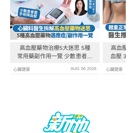
高血壓藥物治療5大迷思 5種
高血壓
常用藥副作用一覽 少數患者需
血壓 3
以手術降血壓
多
AUG 06 2026
心臟健康
心臟健康