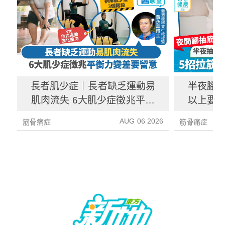
長者肌少症｜長者缺乏運動易
半夜腳抽
肌肉流失 6大肌少症徵兆平衡
以上要求
力變差要留意
AUG 06 2026
筋骨痛症
筋骨痛症