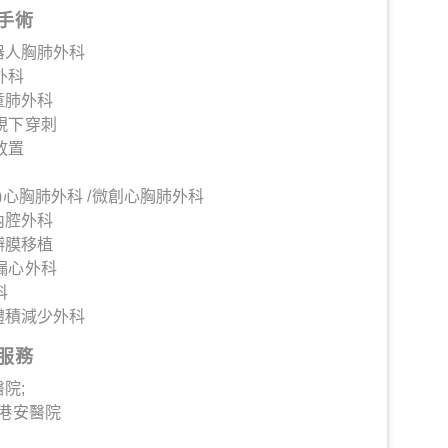
手術
機器人胸肺外科
外科
童肺外科
視下穿刺
放置
)心胸肺外科 /微創心胸肺外科
內腔外科
瓣膜移植
漏心外科
科
肺體積減少外科
服務
醫院;
灣港安醫院