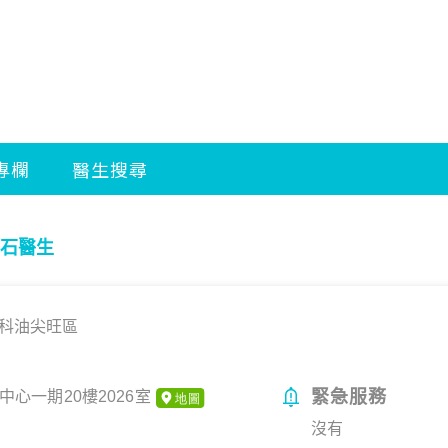
石醫生
科
油尖旺區
緊急服務
中心一期20樓2026室
沒有