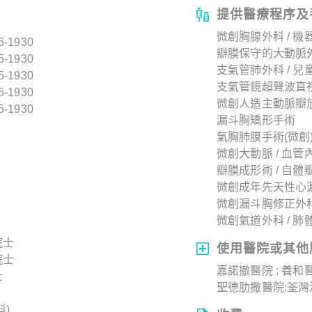
提供醫療程序及
微創胸腺外科 / 
5-1930
瓣膜保守的大動脈
5-1930
支氣管肺外科 / 兒
5-1930
支氣管鏡超聲波直
5-1930
微創人造主動脈瓣
5-1930
漏斗胸矯形手術
氣胸肺膜手術(微創
微創大動脈 / 血管
瓣膜成形術 / 自體
微創成年先天性心
微創漏斗胸修正外
微創氣道外科 / 
院士
使用醫院或其他
院士
嘉諾撤醫院 ; 養和
士
聖德肋撒醫院;荃
)