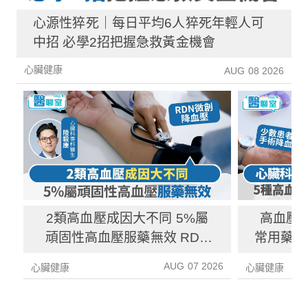
心源性猝死｜每日平均6人猝死年輕人可
中招 必學2招把握急救黃金機會
心臟健康
AUG 08 2026
2類高血壓成因大不同 5%屬
高血壓藥
頑固性高血壓服藥無效 RDN
常用藥副
微創降血壓
AUG 07 2026
心臟健康
心臟健康