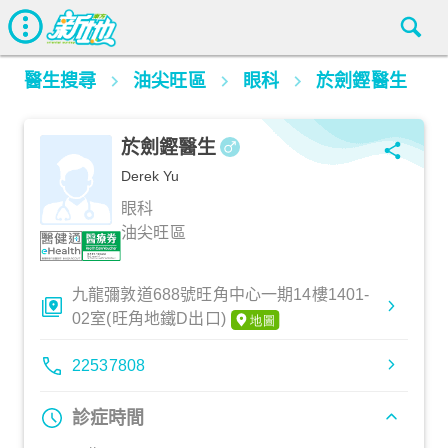
醫生搜尋
油尖旺區
眼科
於劍鏗醫生
於劍鏗醫生
Derek Yu
眼科
油尖旺區
九龍彌敦道688號旺角中心一期14樓1401-
02室(旺角地鐵D出口)
22537808
診症時間