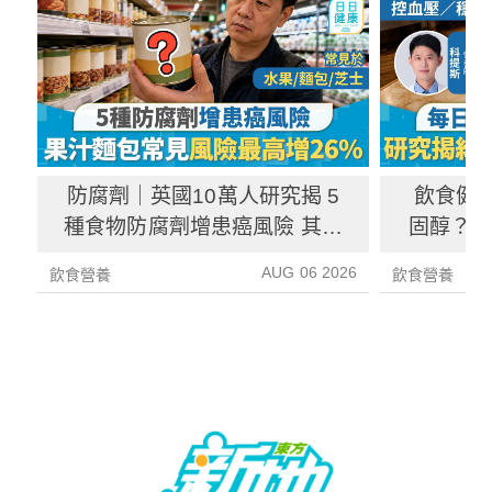
防腐劑｜英國10萬人研究揭 5
飲食健
種食物防腐劑增患癌風險 其中
固醇？ 
1種果汁麵包常見風險增26%
中
AUG 06 2026
飲食營養
飲食營養