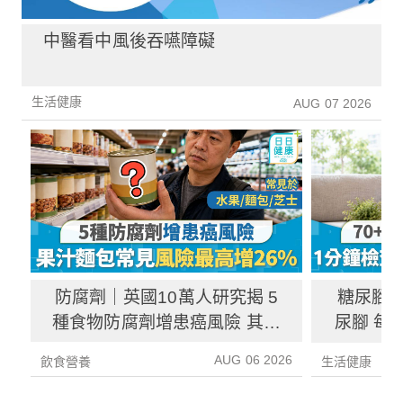
中醫看中風後吞嚥障礙
生活健康
AUG 07 2026
防腐劑｜英國10萬人研究揭 5
糖尿腳｜
種食物防腐劑增患癌風險 其中
尿腳 每
1種果汁麵包常見風險增26%
徵／前
AUG 06 2026
飲食營養
生活健康