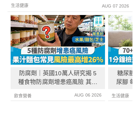
生活健康
AUG 07 2026
防腐劑｜英國10萬人研究揭 5
糖尿腳｜
種食物防腐劑增患癌風險 其中
尿腳 每
1種果汁麵包常見風險增26%
徵／前
AUG 06 2026
飲食營養
生活健康