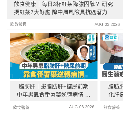
飲食健康｜每日3杯紅茶降膽固醇？ 研究
揭紅茶7大好處 降中風風險具抗癌潛力
飲食營養
AUG 03 2026
脂肪肝｜患脂肪肝+糖尿前期
脂肪肝
中年男靠食番薯葉逆轉病情 肝
化肝癌 
炎指數減67%醫生教最煮法
AUG 03 2026
飲食營養
飲食營養