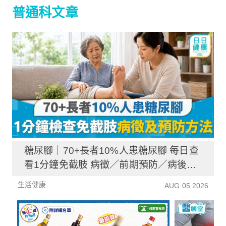
普通科文章
糖尿腳｜70+長者10%人患糖尿腳 每日查
看1分鐘免截肢 病徵／前期預防／病後護
理一文睇清
生活健康
AUG 05 2026